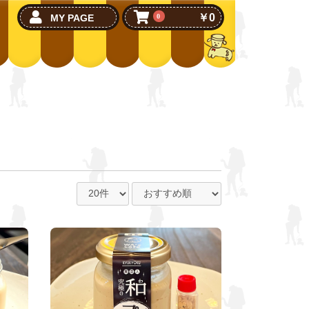
￥0
MY PAGE
0