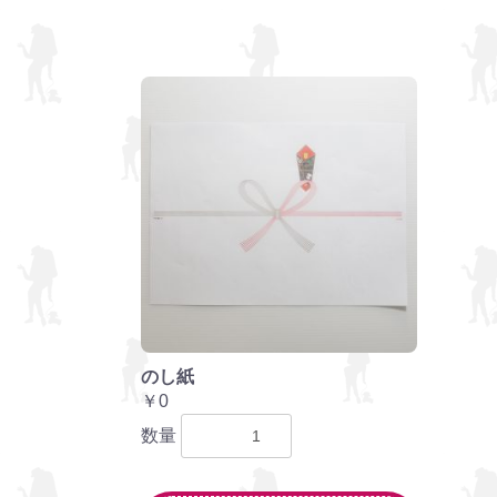
のし紙
￥0
数量