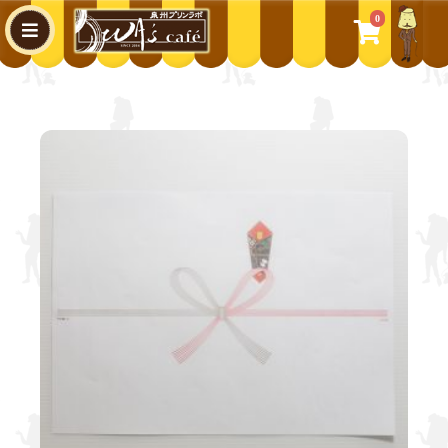
0
WA's cafe